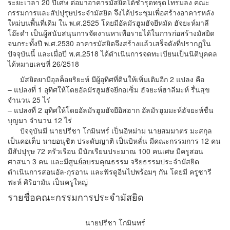
ระยะเวลา 20 ปีเศษ ต่อมาอาคารมัสยิดได้ชำรุดทรุดโทรมลง คณะ
กรรมการและสัปปุรุษประจำมัสยิด จึงได้ประชุมเพื่อสร้างอาคารหลัง
ใหม่บนพื้นที่เดิม ใน พ.ศ.2525 โดยมีอัลมัรฮูมฮัจยีหมัด ฮัจยะห์มาลี
โอ๊ะดำ เป็นผู้สนับสนุนการจัดงานหาเพื่อรายได้ในการก่อสร้างมัสยิด
จนกระทั้งปี พ.ศ.2530 อาคารมัสยิดจึงสร้างแล้วเสร็จดังที่ปรากฏใน
ปัจจุบันนี้ และเมื่อปี พ.ศ.2518 ได้ดำเนินการจดทะเบียนเป็นนิติบุคคล
ได้หมายเลขที่ 26/2518
มัสยิดยามีอุลค็อยริยะห์ มีผู้อุทิศที่ดินให้เพิ่มเติมอีก 2 แปลง คือ
– แปลงที่ 1 อุทิศให้โดยอัลมัรฮูมฮัจยีกอเซ็ม ฮัจยะห์ฮาลีมะห์ รื่นสุข
จำนวน 25 ไร่
– แปลงที่ 2 อุทิศให้โดยอัลมัรฮูมฮัจยีอิสฮาก อัลมัรฮูมมะห์ฮัจยะห์ชื่น
บุญมา จำนวน 12 ไร่
ปัจจุบันมี นายปรีชา โกมินทร์ เป็นอิหม่าม นายสมมาตร มะสกุล
เป็นคอเต็บ นายอนุชิต ประดับญาติ เป็นบิหลั่น มีคณะกรรมการ 12 คน
มีสัปปุรุษ 72 ครัวเรือน มีนักเรียนประมาณ 100 คนเศษ มีครูสอน
ศาสนา 3 คน และมีศูนย์อบรมคุณธรรม จริยธรรมประจำมัสยิด
ดำเนินการสอนอัล-กุรอาน และฟัรดูอีนไปพร้อมๆ กัน โดยมี ครูซารี
ฟะห์ ศิริยามัน เป็นครูใหญ่
รายชื่อคณะกรรมการประจำมัสยิด
นายปรีชา โกมินทร์