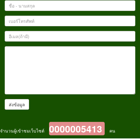
ชื่อ
-
นามสกุล
เบอร์
โทรศัพท์
อีเมล(ถ้า
มี)
ราย
ละเอียด
0000005413
จำนวนผู้เข้าชมเว็บไซต์
คน